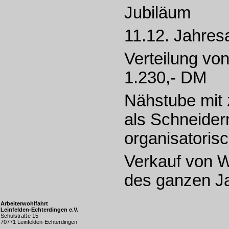
Jubiläum
11.12. Jahres
Verteilung von
1.230,- DM
Nähstube mit
als Schneider
organisatoris
Verkauf von 
des ganzen J
Arbeiterwohlfahrt
Leinfelden-Echterdingen e.V.
Schulstraße 15
70771 Leinfelden-Echterdingen