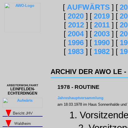
[
AUFWÄRTS
]
[
20
[
2020
]
[
2019
]
[
20
[
2012
]
[
2011
]
[
20
[
2004
]
[
2003
]
[
20
[
1996
]
[
1990
]
[
19
[
1983
]
[
1982
]
[
19
ARCHIV DER AWO LE - 
ARBEITERWOHLFAHRT
1978 - ROUTINE
LEINFELDEN-
ECHTERDINGEN
Jahreshauptversammlung
am 18.03.1978 im Haus Sonnenhalde und
1. Vorsitzend
2. Vorsitze