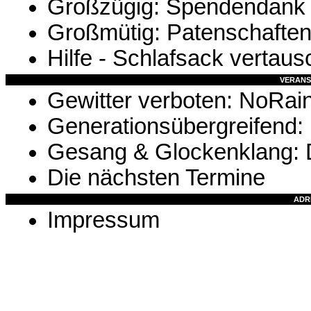
Großzügig: Spendendank
Großmütig: Patenschafte
Hilfe - Schlafsack vertaus
VERANS
Gewitter verboten: NoRain
Generationsübergreifend:
Gesang & Glockenklang: 
Die nächsten Termine
ADR
Impressum