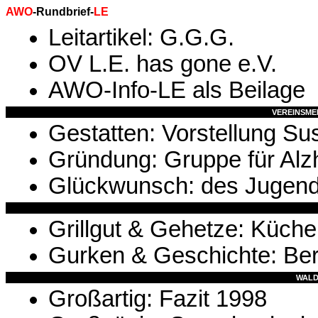
AWO
-Rundbrief-
LE
Leitartikel: G.G.G.
OV L.E. has gone e.V.
AWO-Info-LE als Beilage
VEREINSMEI
Gestatten: Vorstellung S
Gründung: Gruppe für Alz
Glückwunsch: des Jugen
Grillgut & Gehetze: Küch
Gurken & Geschichte: Beri
WALD
Großartig: Fazit 1998